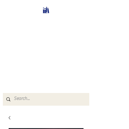
Bücherhalle-
Schweiz
mail(at)verlags-service.ch
Buchhandel und
Antiquariat