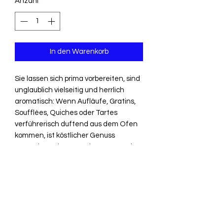
Anzahl
*
In den Warenkorb
Sie lassen sich prima vorbereiten, sind
unglaublich vielseitig und herrlich
aromatisch: Wenn Aufläufe, Gratins,
Soufflées, Quiches oder Tartes
verführerisch duftend aus dem Ofen
kommen, ist köstlicher Genuss
garantiert. Dieses Buch versammelt
die leckersten Rezepte für Aufläufe &
Co. in allen Variationen: Ob pikant oder
süß, rustikal oder raffiniert, mit Fleisch,
Fisch oder vegetarisch - hier findet
sich für jeden Krustenknusperer die
passende brandheiße Schlemmerei!