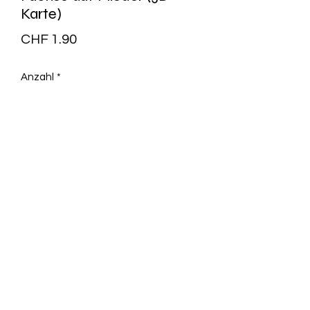
Karte)
Preis
CHF 1.90
Anzahl
*
In den Warenkorb
Artikel Nr.: ACA00328ML
Maße (B x H): 10,5 cm x 14,8 cm