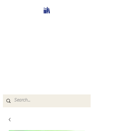
Bücherhalle-
Schweiz
mail(at)verlags-service.ch
Buchhandel und
Antiquariat