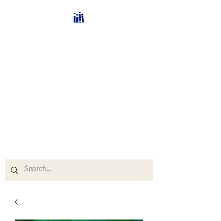
Bücherhalle-
Schweiz
mail(at)verlags-service.ch
Buchhandel und
Antiquariat