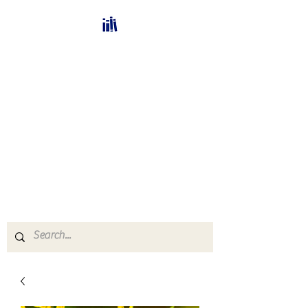
Bücherhalle-
Schweiz
mail(at)verlags-service.ch
Buchhandel und
Antiquariat