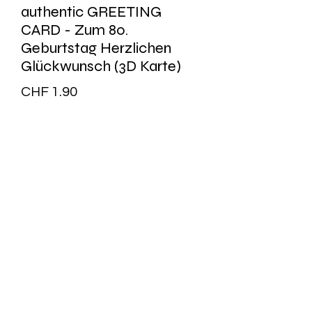
authentic GREETING
CARD - Zum 80.
Geburtstag Herzlichen
Glückwunsch (3D Karte)
Preis
CHF 1.90
Anzahl
*
In den Warenkorb
Doppelkarte mit Couvert
ACA00569DE