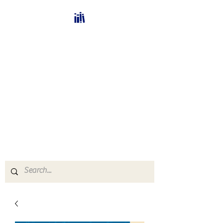
Bücherhalle-
Schweiz
mail(at)verlags-service.ch
Buchhandel und
Antiquariat