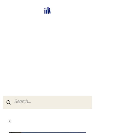
Bücherhalle-
Schweiz
mail(at)verlags-service.ch
Buchhandel und
Antiquariat