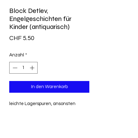
Block Detlev,
Engelgeschichten für
Kinder (antiquarisch)
Preis
CHF 5.50
Anzahl
*
In den Warenkorb
leichte Lagerspuren, ansonsten
ungebrauchtes Exemplar
Mit Geschichten, die der
Bbelüberlieferung folgen, bringt