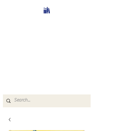
Bücherhalle-
Schweiz
mail(at)verlags-service.ch
Buchhandel und
Antiquariat