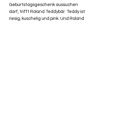
Geburtstagsgeschenk aussuchen
darf, trifft Roland Teddybär. Teddy ist
riesig, kuschelig und pink. Und Roland
kann mit ihm reden. "Ich will diesen
Teddybär zum Geburtstag", sagt
Roland. Aber sein Papa findet das gar
nicht lustig. Und auch Rolands Mama
ärgert sich über das Ungetüm.
Gemeinsam mit Teddybär schmiedet
Roland einen Plan - der Mama und
Papa ganz schön ins Schwitzen bringt
Herausgeber ‏ : ‎
Atlantis Kinderbuch
(2002)
Gebundene Ausgabe ‏ : ‎
32 Seiten
ISBN-10 ‏ : ‎
3715204621
ISBN-13 ‏ : ‎
9783715204628
Lesealter ‏ : ‎
5–7 Jahre