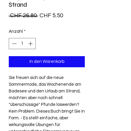
Strand
Standardpreis
Sale-
 CHF 26.80 
CHF 5.50
Preis
Anzahl
*
In den Warenkorb
Sie freuen sich auf die neue
Sommermode, das Wochenende am
Badesee und den Urlaub am Strand,
möchten aber noch schnell
"überschüssige" Pfunde loswerden?
Kein Problem. Dieses Buch bringt Sie in
Form. - Es stellt einfache, aber
wirkungsvolle Übungen für