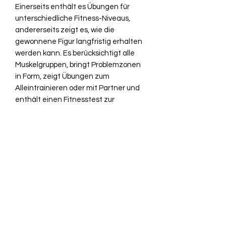
Einerseits enthält es Übungen für
unterschiedliche Fitness-Niveaus,
andererseits zeigt es, wie die
gewonnene Figur langfristig erhalten
werden kann. Es berücksichtigt alle
Muskelgruppen, bringt Problemzonen
in Form, zeigt Übungen zum
Alleintrainieren oder mit Partner und
enthält einen Fitnesstest zur
Überprüfung des persönlichen
Trainingsstandes. Unabhängig von
Alter und körperlicher Verfassung
bietet dieses Buch die optimale
Betreuung auf dem Weg zur
Idealfigur.
Portraits Christoph Delp:
Christoph Delp, Jahrgang 1974, ist
Diplom-Betriebswirt. Vollkontaktsport
bestritt er schon bevor er nach