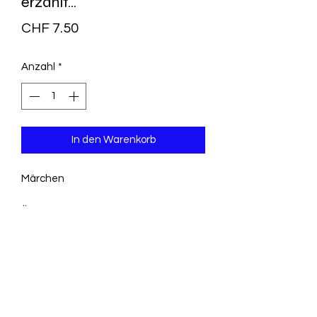
erzählt...
Preis
CHF 7.50
Anzahl
*
In den Warenkorb
Märchen
Übertragung des Märchens 'Zwerg
Isobar und die schöne Nixe Sela' ins
Rätoromanische durch Leza Uffer
Vorwort von Carl Stemmler-Morath
Illustrationen von Alfred Kobel