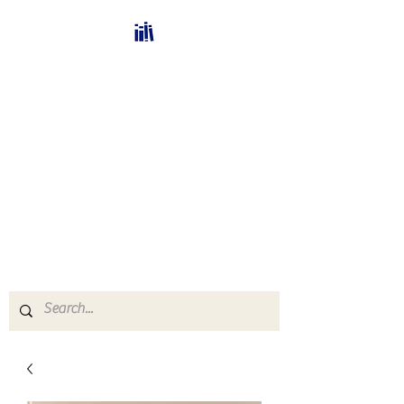
Bücherhalle-
Schweiz
mail(at)verlags-service.ch
Buchhandel und
Antiquariat