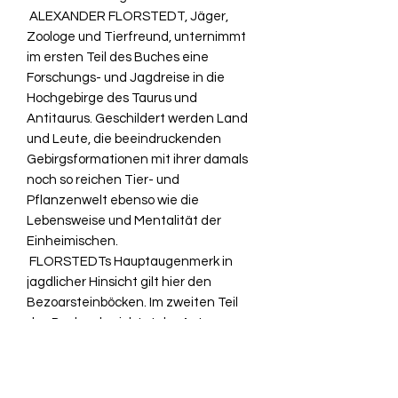
ALEXANDER FLORSTEDT, Jäger,
Zoologe und Tierfreund, unternimmt
im ersten Teil des Buches eine
Forschungs- und Jagdreise in die
Hochgebirge des Taurus und
Antitaurus. Geschildert werden Land
und Leute, die beeindruckenden
Gebirgsformationen mit ihrer damals
noch so reichen Tier- und
Pflanzenwelt ebenso wie die
Lebensweise und Mentalität der
Einheimischen.
FLORSTEDTs Hauptaugenmerk in
jagdlicher Hinsicht gilt hier den
Bezoarsteinböcken. Im zweiten Teil
des Buches berichtet der Autor von
Jagderlebnissen in seiner Wahlheimat
Siebenbürgen.
Es geht auf Auerhähne, Reh- und