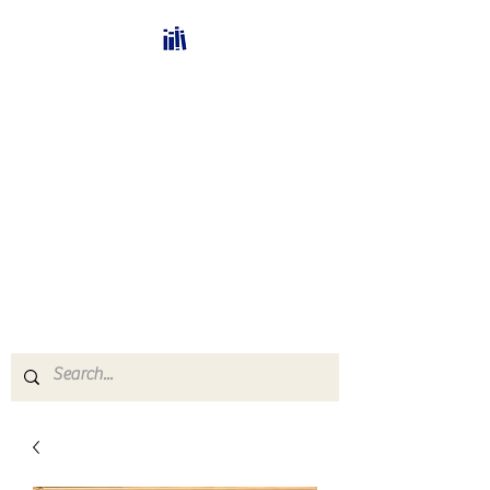
Bücherhalle-
Schweiz
mail(at)verlags-service.ch
Buchhandel und
Antiquariat