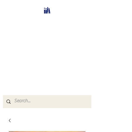
Bücherhalle-
Schweiz
mail(at)verlags-service.ch
Buchhandel und
Antiquariat