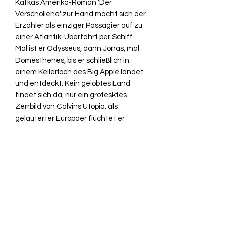
Kafkas Amerika-Roman 'Der
Verschollene' zur Hand macht sich der
Erzähler als einziger Passagier auf zu
einer Atlantik-Überfahrt per Schiff.
Mal ist er Odysseus, dann Jonas, mal
Domesthenes, bis er schließlich in
einem Kellerloch des Big Apple landet
und entdeckt: Kein gelobtes Land
findet sich da, nur ein grotesktes
Zerrbild von Calvins Utopia. als
geläuterter Europäer flüchtet er
abermals auf den Ozean hinaus und
landet schließlich in Dresden, auf dem
"Balkon Europas", wo die Werte der
alten Welt noch so virulent sind wie eh
und je.
(M) Aus Gründen der Preisbindung in
Deutschland ist das Buch im Schnitt
mit dem Mängel-Stempel