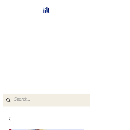
Bücherhalle-
Schweiz
mail(at)verlags-service.ch
Buchhandel und
Antiquariat