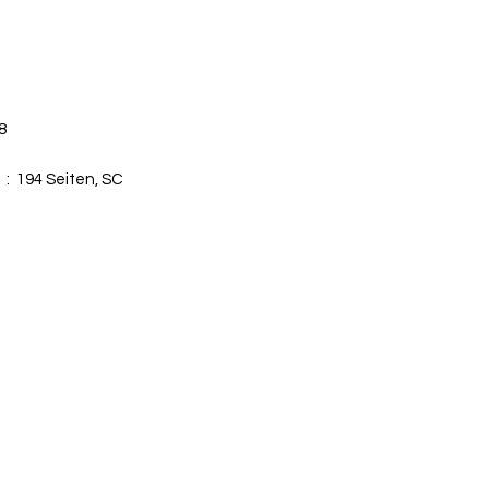
8
Seitenzahl der Print-Ausgabe ‏ : ‎
194 Seiten, SC
+41 79 333 44 03
2022 - Verlags-Service Imfeld - mail(at)verlags-service.ch