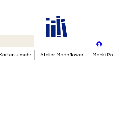
Buch
Schweiz
An
Anm
Karten + mehr
Atelier Moonflower
Mecki Po