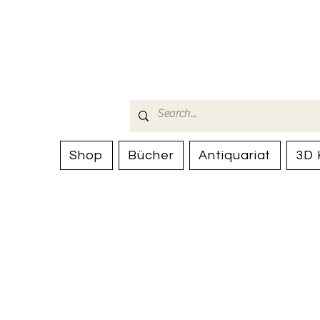
Bücherhalle-
mail(at)verlags-service.ch
Shop
Bücher
Antiquariat
3D 