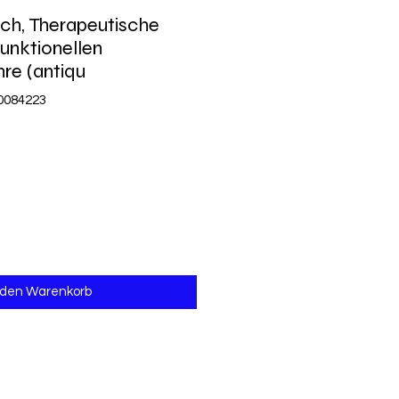
ch, Therapeutische
unktionellen
re (antiqu
0084223
 den Warenkorb