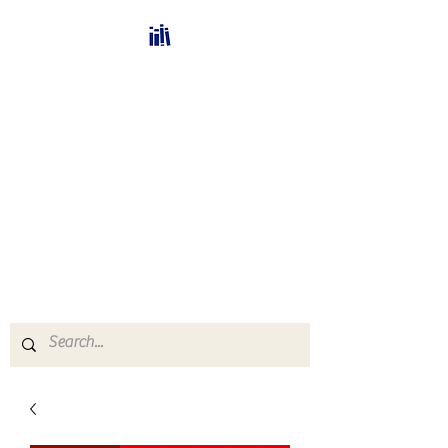
Bücherhalle-
Schweiz
mail(at)verlags-service.ch
Buchhandel und
Antiquariat