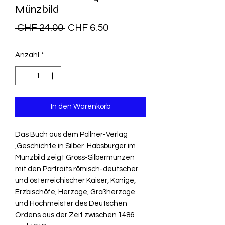
Münzbild
Standardpreis
Sale-
 CHF 24.00 
CHF 6.50
Preis
Anzahl
*
In den Warenkorb
Das Buch aus dem Pollner-Verlag
,Geschichte in Silber  Habsburger im
Münzbild zeigt Gross-Silbermünzen
mit den Portraits römisch-deutscher
und österreichischer Kaiser, Könige,
Erzbischöfe, Herzoge, Großherzoge
und Hochmeister des Deutschen
Ordens aus der Zeit zwischen 1486