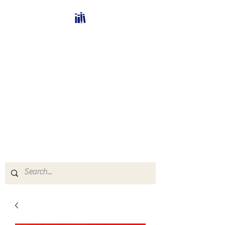
Bücherhalle-
Schweiz
mail(at)verlags-service.ch
Buchhandel und
Antiquariat