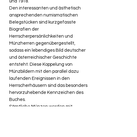
und 1918.
Den interessanten und ästhetisch
ansprechenden numismatischen
Belegstücken sind kurzgefasste
Biografien der
Herrscherpersönlichkeiten und
Münzherren gegenübergestellt,
sodass ein lebendiges Bild deutscher
und österreichischer Geschichte
entsteht. Diese Koppelung von
Münzbildern mit den parallel dazu
laufenden Ereignissen in den
Herrscherhäusern sind das besonders
hervorzuhebende Kennzeichen des
Buches.
Sämtliche Münzen werden mit
ausgezeichneten Fotos präsentiert, in
denen die stilvolle Schönheit der
vergrössert dargestellten Gepräge
besonders zum Ausdruck kommt.