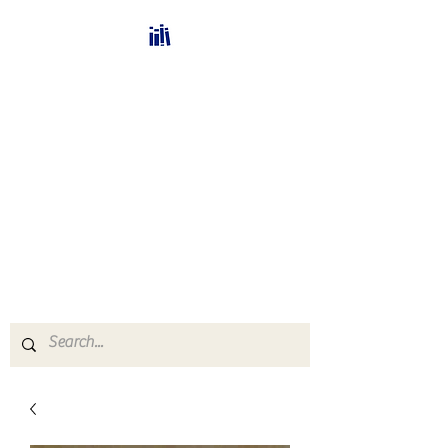
Bücherhalle-
Schweiz
mail(at)verlags-service.ch
Buchhandel und
Antiquariat