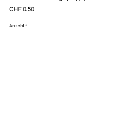
Preis
CHF 0.50
Anzahl
*
In den Warenkorb
Postkarte A6
+41 79 333 44 03
2022 - Verlags-Service Imfeld - mail(at)verlags-