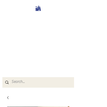
Bücherhalle-
Schweiz
mail(at)verlags-service.ch
Buchhandel und
Antiquariat