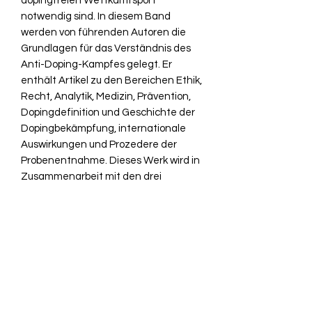
dopingfreien Wettkamfsport
notwendig sind. In diesem Band
werden von führenden Autoren die
Grundlagen für das Verständnis des
Anti-Doping-Kampfes gelegt. Er
enthält Artikel zu den Bereichen Ethik,
Recht, Analytik, Medizin, Prävention,
Dopingdefinition und Geschichte der
Dopingbekämpfung, internationale
Auswirkungen und Prozedere der
Probenentnahme. Dieses Werk wird in
Zusammenarbeit mit den drei
nationalen Anti-Doping-Agenturen
aus Deutschland, Österreich und der
Schweiz erstellt.
Das Werk stellt einen unverzichtbaren
Begleiter für alle Sportler, Trainer,
Übungsleiter, Vereinsmitarbeiter in
Fachverbänden, Sportstudenten,