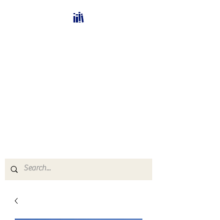
Bücherhalle-
Schweiz
mail(at)verlags-service.ch
Buchhandel und
Antiquariat