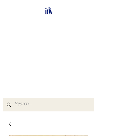
Bücherhalle-
Schweiz
mail(at)verlags-service.ch
Buchhandel und
Antiquariat