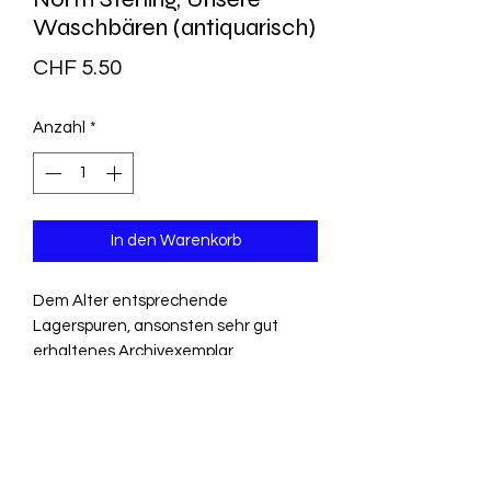
Waschbären (antiquarisch)
Preis
CHF 5.50
Anzahl
*
In den Warenkorb
Dem Alter entsprechende
Lagerspuren, ansonsten sehr gut
erhaltenes Archivexemplar
Sterling North erzählt von seinen
Begegnungen mit den Waschbären.
Ein Fülle an erlebten Geschichten
finden Sie in diesem Buch. Illustriert ist