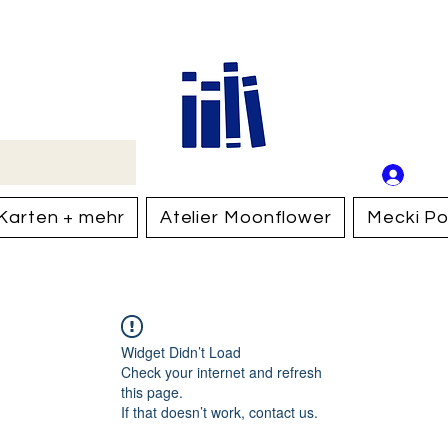
Buch
Schweiz
An
Anm
Karten + mehr
Atelier Moonflower
Mecki Po
Widget Didn’t Load
Check your internet and refresh
this page.
If that doesn’t work, contact us.