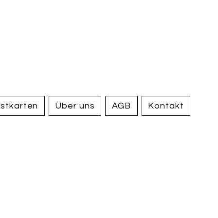
handel und
tiquariat
elden
stkarten
Über uns
AGB
Kontakt