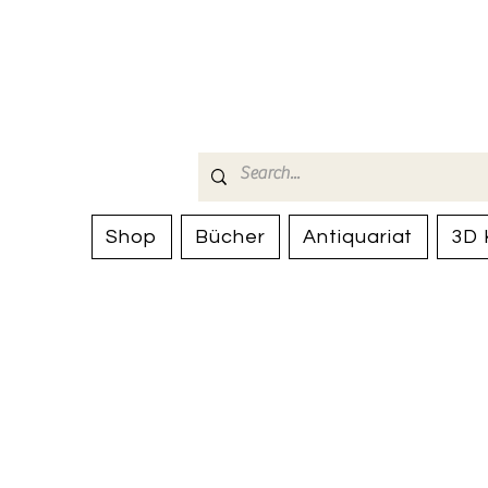
Bücherhalle-
mail(at)verlags-service.ch
Shop
Bücher
Antiquariat
3D 