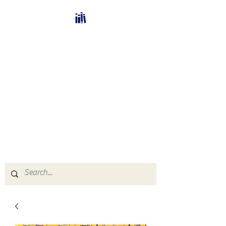
Bücherhalle-
Schweiz
mail(at)verlags-service.ch
Buchhandel und
Antiquariat