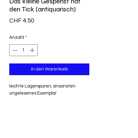
Das kleine Gespenst hat
den Tick (antiquarisch)
Preis
CHF 4.50
Anzahl
*
In den Warenkorb
leichte Lagerspuren, ansonsten
ungelesenes Exemplar
Billibo ist ein kleines Gespenst, das in
Canterville lebt. Durch einen Zufall
bekommt es einen Schluckauf. Wie
Billibo diesen wieder loswird erfahrt ihr
in diesem lustigen Bilderbuch von