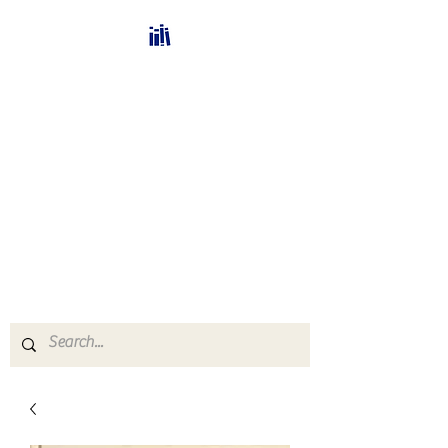
Bücherhalle-
Schweiz
mail(at)verlags-service.ch
Buchhandel und
Antiquariat