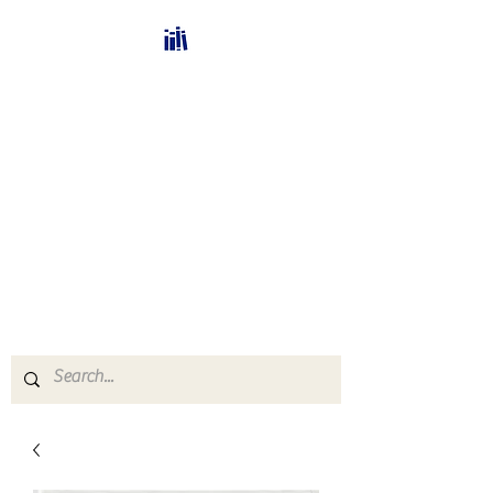
Bücherhalle-
Schweiz
mail(at)verlags-service.ch
Buchhandel und
Antiquariat