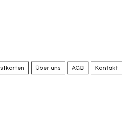
handel und
tiquariat
elden
stkarten
Über uns
AGB
Kontakt