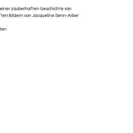
 einer zauberhaften Geschichte von
ften Bildern von Jacqueline Senn-Arber
iten
+41 79 333 44 03
2022 - Verlags-Service Imfeld - mail(at)verlags-service.ch