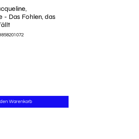
cqueline,
 - Das Fohlen, das
ällt
83858201072
 den Warenkorb