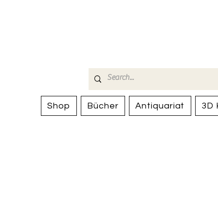
Bücherhalle-
mail(at)verlags-service.ch
Shop
Bücher
Antiquariat
3D 