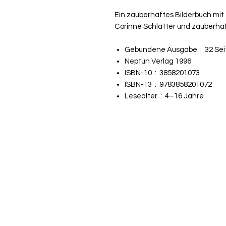
Ein zauberhaftes Bilderbuch mit
Corinne Schlatter und zauberha
Gebundene Ausgabe ‏ : ‎
32 Se
Neptun Verlag 1996
ISBN-10 ‏ : ‎
3858201073
ISBN-13 ‏ : ‎
9783858201072
Lesealter ‏ : ‎
4–16 Jahre