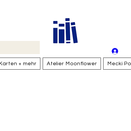
Buch
Schweiz
An
Anm
Karten + mehr
Atelier Moonflower
Mecki Po