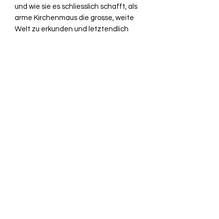
und wie sie es schliesslich schafft, als
arme Kirchenmaus die grosse, weite
Welt zu erkunden und letztendlich
auch noch ihr Glück zu finden, erzählt
Winni Stern in ihrem Kinderbuch.
Eine spannende und liebenswerte
geschichte für alle Kinder, die
zusammen mit Kiki die Welt
entdecken möchten.
Die mit viel Liebe gestalteten
Illustrationen begleiten den Leser auf
Kikis abenteuerlicher Reise.
Herausgeber ‏ : ‎
Fouqué
Literaturverlag
Seitenzahl ‏ : ‎
SC mit 80 Seiten
ISBN-10 ‏ : ‎
3826745469
ISBN-13 ‏ : ‎
9783826745461