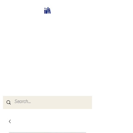
Bücherhalle-
Schweiz
mail(at)verlags-service.ch
Buchhandel und
Antiquariat