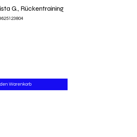
ista G., Rückentraining
83625123804
 den Warenkorb