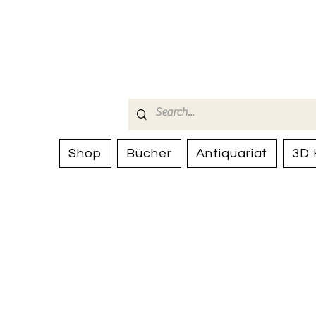
Bücherhalle-
mail(at)verlags-service.ch
Shop
Bücher
Antiquariat
3D 