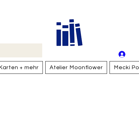
Buch
Schweiz
An
Anm
Karten + mehr
Atelier Moonflower
Mecki Po