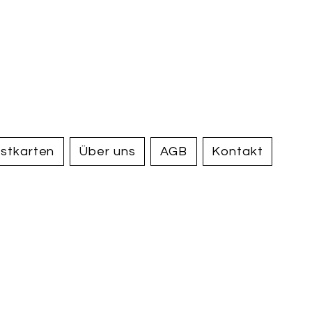
handel und
tiquariat
elden
stkarten
Über uns
AGB
Kontakt