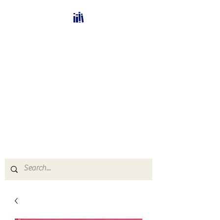
Bücherhalle-
Schweiz
mail(at)verlags-service.ch
Buchhandel und
Antiquariat