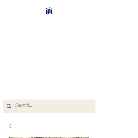
Bücherhalle-
Schweiz
mail(at)verlags-service.ch
Buchhandel und
Antiquariat