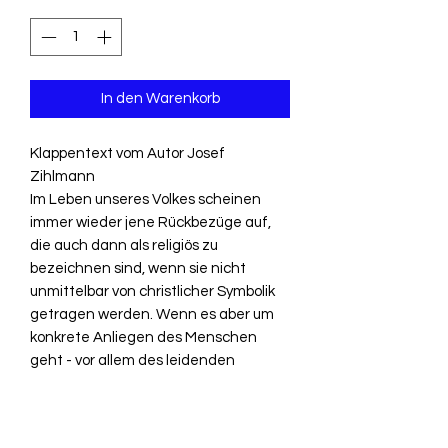
In den Warenkorb
Klappentext vom Autor Josef
Zihlmann
Im Leben unseres Volkes scheinen
immer wieder jene Rückbezüge auf,
die auch dann als religiös zu
bezeichnen sind, wenn sie nicht
unmittelbar von christlicher Symbolik
getragen werden. Wenn es aber um
konkrete Anliegen des Menschen
geht - vor allem des leidenden
Menschen - dann nehmen die ihm
eingeprägten Urbilder christliche
Gestalt an. Das Glauben ist dann der