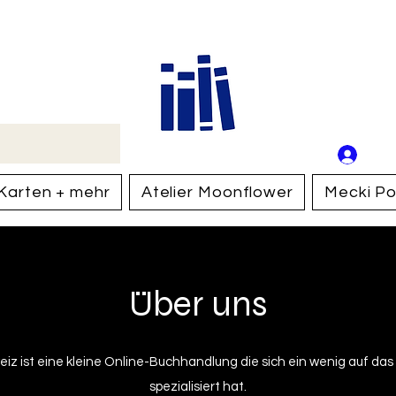
Buch
Schweiz
An
Anm
Karten + mehr
Atelier Moonflower
Mecki Po
Über uns
iz ist eine kleine Online-Buchhandlung die sich ein wenig auf das
spezialisiert hat.