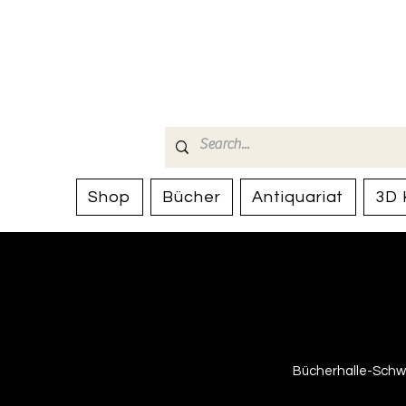
Bücherhalle-
mail(at)verlags-service.ch
Shop
Bücher
Antiquariat
3D 
Bücherhalle-Schwe