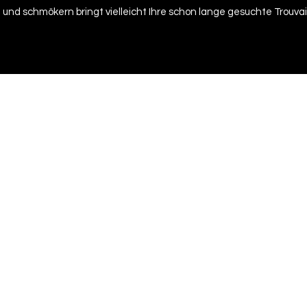
 und schmökern bringt vielleicht Ihre schon lange gesuchte Trouvai
+41 79 333 44 03
2022 - Verlags-Service Imfeld - mail(at)verlags-service.ch