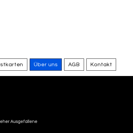
handel und
tiquariat
elden
stkarten
Über uns
AGB
Kontakt
 eher Ausgefallene