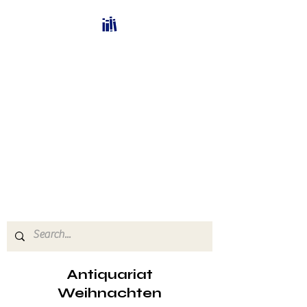
Bücherhalle-
Schweiz
mail(at)verlags-service.ch
Buchhandel und
Antiquariat
Antiquariat
Weihnachten