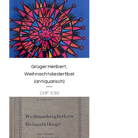
Grüger Heribert,
Weihnachtsliederfibel
(antiquarisch)
Preis
CHF 3.50