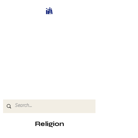
Bücherhalle-
Schweiz
mail(at)verlags-service.ch
Buchhandel und
Antiquariat
Religion