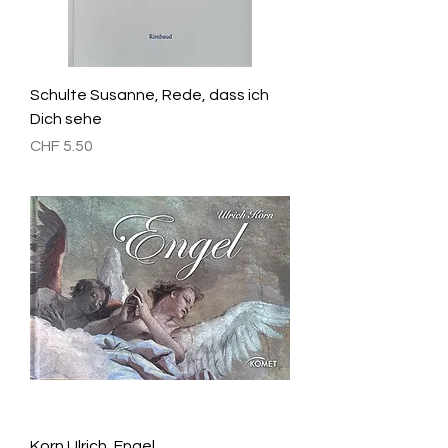
Schulte Susanne, Rede, dass ich
Dich sehe
Preis
CHF 5.50
Korn Ulrich, Engel