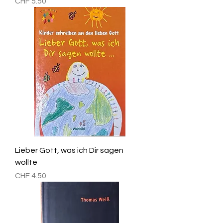
Preis
CHF 5.50
Lieber Gott, was ich Dir sagen
wollte
Preis
CHF 4.50