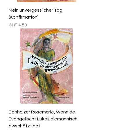
Mein unvergesslicher Tag
(Konfirmation)
Preis
CHF 4.50
Banholzer Rosemarie, Wenn de
Evangelischt Lukas alemannisch
gwschätzt het