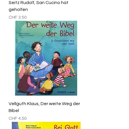
Seitz Rudolf, San Cucino hat
geholfen
Preis
CHF 3.50
Vellguth Klaus, Der weite Weg der
Bibel
Preis
CHF 4.50