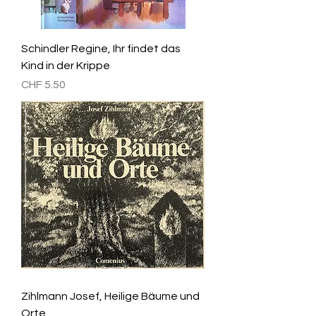
Schindler Regine, Ihr findet das
Kind in der Krippe
Preis
CHF 5.50
Zihlmann Josef, Heilige Bäume und
Orte