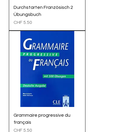
Durchstarten Französisch 2
Übungsbuch
Preis
CHF 5.50
Grammaire progressive du
français
Preis
CHF 5.50