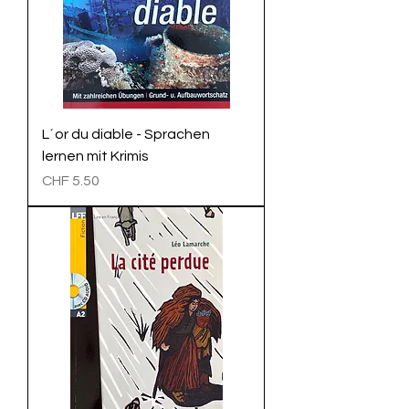
L´or du diable - Sprachen
lernen mit Krimis
Preis
CHF 5.50