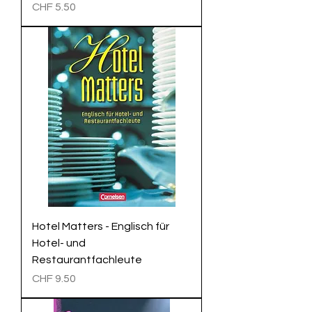
Preis
CHF 5.50
Hotel Matters - Englisch für
Hotel- und
Restaurantfachleute
Preis
CHF 9.50