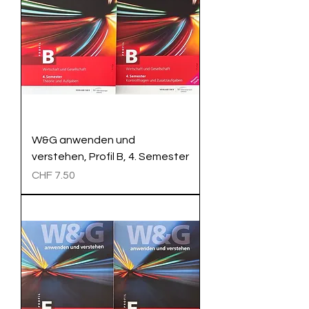
W&G anwenden und
verstehen, Profil B, 4. Semester
Preis
CHF 7.50