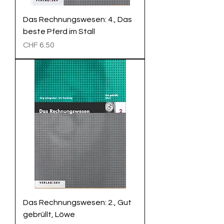
Das Rechnungswesen: 4., Das
beste Pferd im Stall
Preis
CHF 6.50
Das Rechnungswesen: 2., Gut
gebrüllt, Löwe