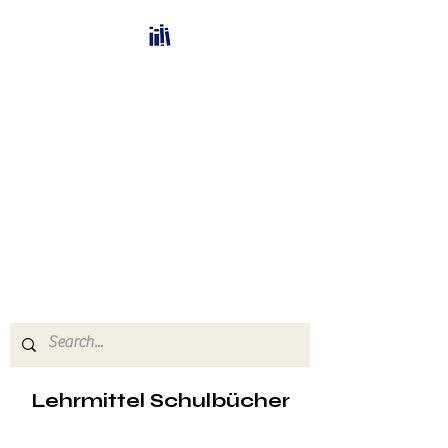
Bücherhalle-
Schweiz
mail(at)verlags-service.ch
Buchhandel und
Antiquariat
Lehrmittel Schulbücher