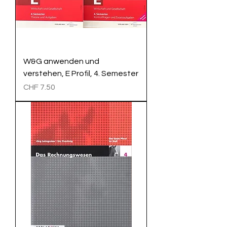
W&G anwenden und
verstehen, E Profil, 4. Semester
Preis
CHF 7.50