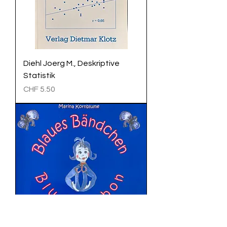
Diehl Joerg M., Deskriptive
Statistik
Preis
CHF 5.50