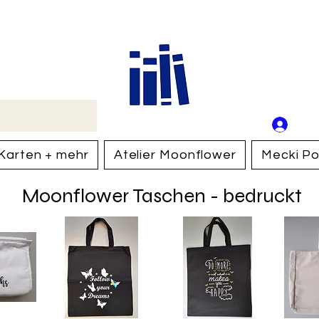
Buch
Schweiz
An
Anm
Karten + mehr
Atelier Moonflower
Mecki Po
Moonflower Taschen - bedruckt