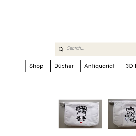
Bücherhalle-
mail(at)verlags-service.ch
Shop
Bücher
Antiquariat
3D 