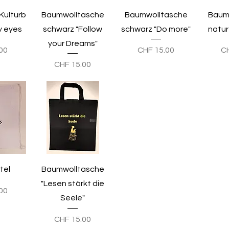
icht
Schnellansicht
Schnellansicht
Sch
Kulturb
Baumwolltasche
Baumwolltasche
Baum
y eyes
schwarz "Follow
schwarz "Do more"
natur 
your Dreams"
Preis
Pr
00
CHF 15.00
C
Preis
CHF 15.00
icht
Schnellansicht
tel
Baumwolltasche
"Lesen stärkt die
00
Seele"
Preis
CHF 15.00