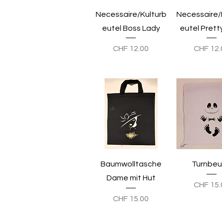
Schnellansicht
Schnellans
Necessaire/Kulturb
Necessaire/
eutel Boss Lady
eutel Prett
Preis
Preis
CHF 12.00
CHF 12.
Schnellansicht
Schnellans
Baumwolltasche
Turnbeu
Dame mit Hut
Preis
CHF 15.
Preis
CHF 15.00