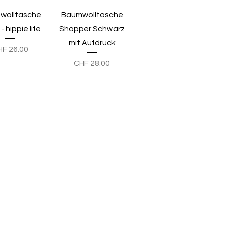
nellansicht
Schnellansicht
wolltasche
Baumwolltasche
- hippie life
Shopper Schwarz
mit Aufdruck
eis
HF 26.00
Preis
CHF 28.00