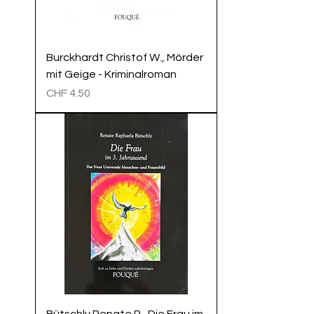
Burckhardt Christof W., Mörder
mit Geige - Kriminalroman
Preis
CHF 4.50
Bütschly Renate R., Die Frau im