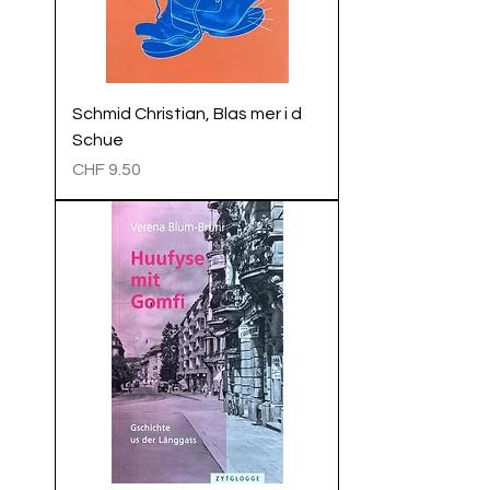
Schmid Christian, Blas mer i d
Schue
Preis
CHF 9.50