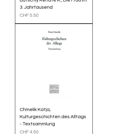
3. Jahrtausend
Preis
CHF 5.50
Chmelik Katja,
Kulturgeschichten des Alltags
- Textsammlung
Preis
CHF 4.50