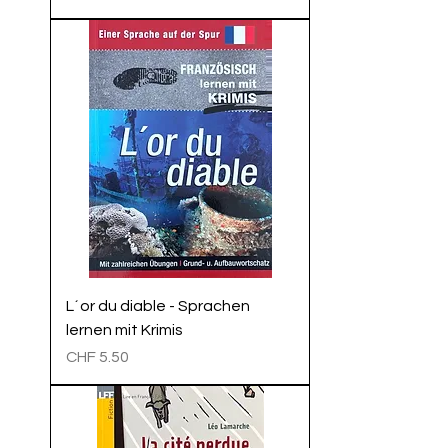
L´or du diable - Sprachen
lernen mit Krimis
Preis
CHF 5.50