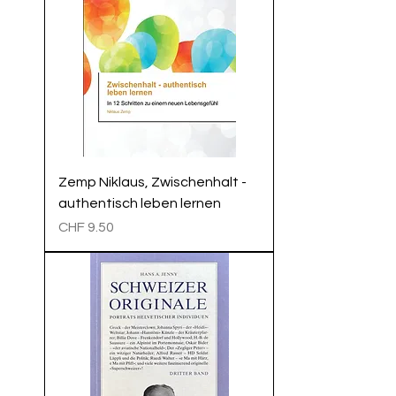
Zemp Niklaus, Zwischenhalt -
authentisch leben lernen
Preis
CHF 9.50