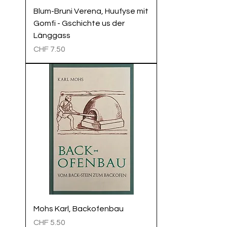
Blum-Bruni Verena, Huufyse mit
Gomfi - Gschichte us der
Länggass
Preis
CHF 7.50
Mohs Karl, Backofenbau
Preis
CHF 5.50