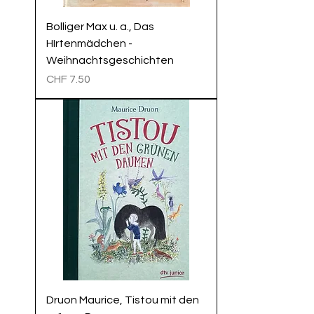
Bolliger Max u. a., Das
HIrtenmädchen -
Weihnachtsgeschichten
Preis
CHF 7.50
Druon Maurice, Tistou mit den