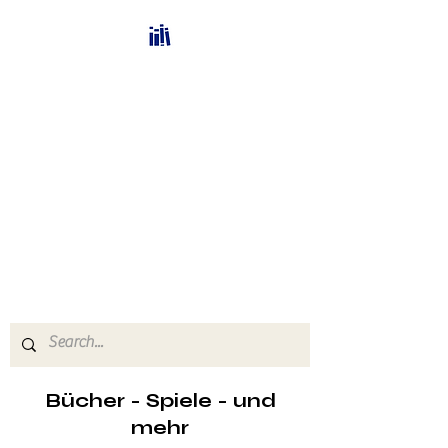
Bücherhalle-
Schweiz
mail(at)verlags-service.ch
Buchhandel und
Antiquariat
Bücher - Spiele - und
mehr