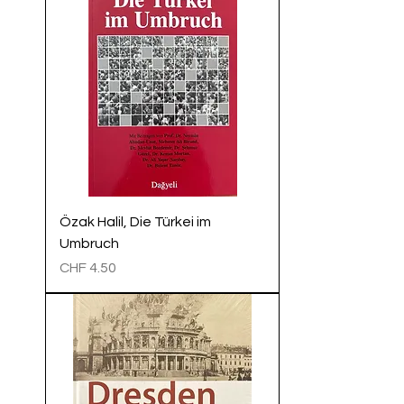
Özak Halil, Die Türkei im
Umbruch
Preis
CHF 4.50