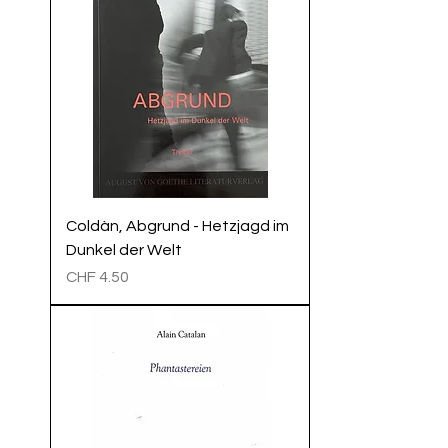
Coldàn, Abgrund - Hetzjagd im
Dunkel der Welt
Preis
CHF 4.50