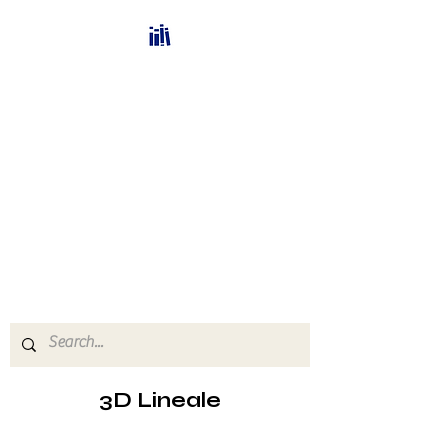
Bücherhalle-
Schweiz
mail(at)verlags-service.ch
Buchhandel und
Antiquariat
3D Lineale