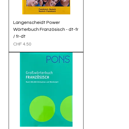
Langenscheidt Power
Wörterbuch Französisch - dt-fr
/ fr-dt
Preis
CHF 4.50