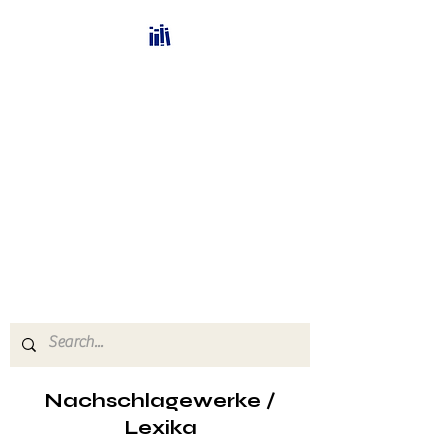
Bücherhalle-
Schweiz
mail(at)verlags-service.ch
Buchhandel und
Antiquariat
Nachschlagewerke /
Lexika