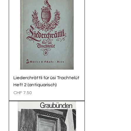
Liederchrättli für üsi Trachtelüt
Heft 2 (antiquarisch)
Preis
CHF 7.50