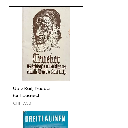
Uetz Karl, Trueber
(antiquarisch)
Preis
CHF 7.50