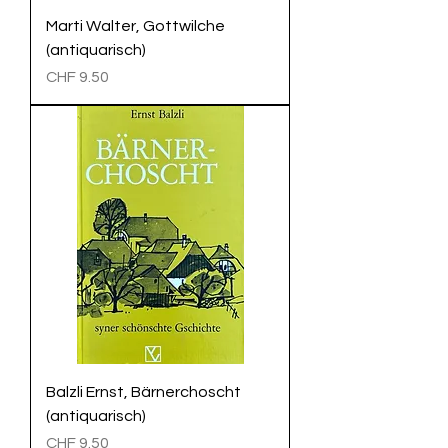
Marti Walter, Gottwilche
(antiquarisch)
Preis
CHF 9.50
Balzli Ernst, Bärnerchoscht
(antiquarisch)
Preis
CHF 9.50