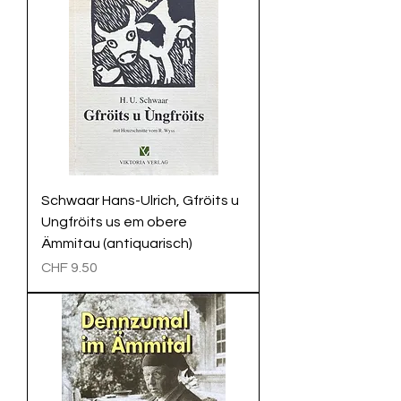
Schwaar Hans-Ulrich, Gfröits u
Ungfröits us em obere
Ämmitau (antiquarisch)
Preis
CHF 9.50