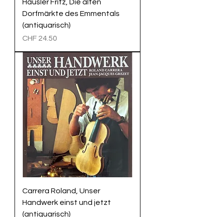
Häusler Fritz, Die alten
Dorfmärkte des Emmentals
(antiquarisch)
Preis
CHF 24.50
Carrera Roland, Unser
Handwerk einst und jetzt
(antiquarisch)