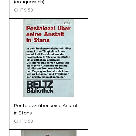
(antiquarisch)
Preis
CHF 9.50
Pestalozzi über seine Anstalt
in Stans
Preis
CHF 3.50