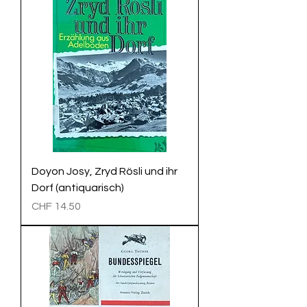
Doyon Josy, Zryd Rösli und ihr
Dorf (antiquarisch)
Preis
CHF 14.50