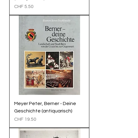
Preis
CHF 5.50
Meyer Peter, Berner - Deine
Geschichte (antiquarisch)
Preis
CHF 19.50