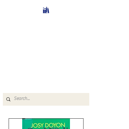
Bücherhalle-
Schweiz
mail(at)verlags-service.ch
Buchhandel und
Antiquariat