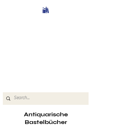
Bücherhalle-
Schweiz
mail(at)verlags-service.ch
Buchhandel und
Antiquariat
Antiquarische
Bastelbücher