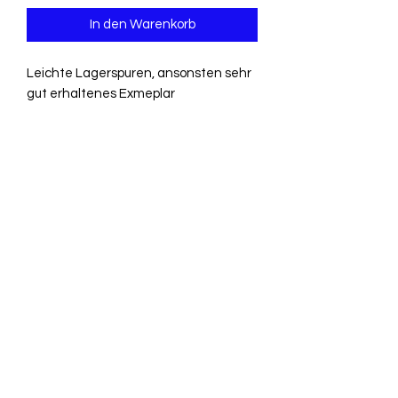
In den Warenkorb
Leichte Lagerspuren, ansonsten sehr
gut erhaltenes Exmeplar
kleiner Bildband mit Fotos aus
Lausanne, Genf, Bern , Basel, Zürich.
Luzern, Lugano
Französisch, Deutsch, Englisch
Erscheinungsjahr unbekannt.
HC mit ca. 50 S.
+41 79 333 44 03