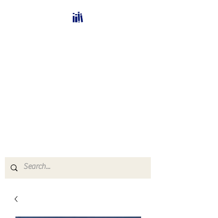
Bücherhalle-
Schweiz
mail(at)verlags-service.ch
Buchhandel und
Antiquariat