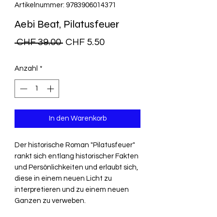
Artikelnummer: 9783906014371
Aebi Beat, Pilatusfeuer
Standardpreis
Sale-
 CHF 39.00 
CHF 5.50
Preis
Anzahl
*
In den Warenkorb
Der historische Roman "Pilatusfeuer"
rankt sich entlang historischer Fakten
und Persönlichkeiten und erlaubt sich,
diese in einem neuen Licht zu
interpretieren und zu einem neuen
Ganzen zu verweben.