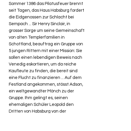
Sommer 1386 das Pilatusfeuer brennt
seit Tagen, das Haus Habsburg fordert
die Eidgenossen zur Schlacht bei
Sempach ... Sir Henry Sinclair, in
grosser Sorge um seine Gemeinschaft
von alten Templerfamilien in
Schottland, beauftrag ein Gruppe von
5 jungen Rittern mit einer Mission: Sie
sollen einen lebendigen Beweis nach
Venedig eskortieren, um da reiche
Kaufleute zu finden, die bereit sind
eine Flucht zu finanzieren ... Auf dem
Festland angekommen, stösst Adson,
ein weltgewandter Mönch zu der
Gruppe. Ihm gelingt es, seinen
ehemaligen Schüler Leopold den
Dritten von Habsburg von der
Dringlichkeit ihres Unterfangens zu
überzeugen ... Währenddessen das