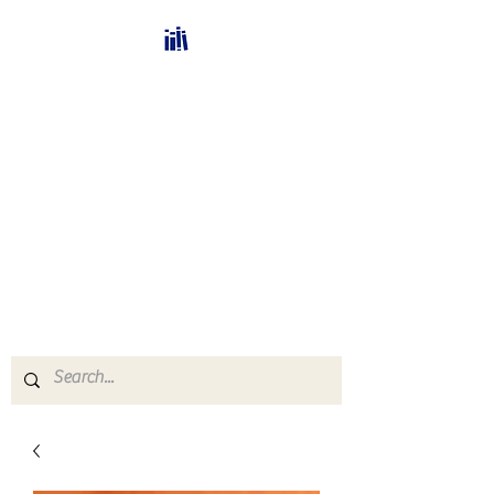
Bücherhalle-
Schweiz
mail(at)verlags-service.ch
Buchhandel und
Antiquariat