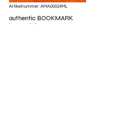
Artikelnummer: AMA00024ML
authentic BOOKMARK
Lesezeichen -
Seitenwinder-
Klapperschlange
Preis
CHF 1.90
Anzahl
*
In den Warenkorb
Artikel Nr.: AMA00024ML
Maße (B x H): 6 cm x 21 cm