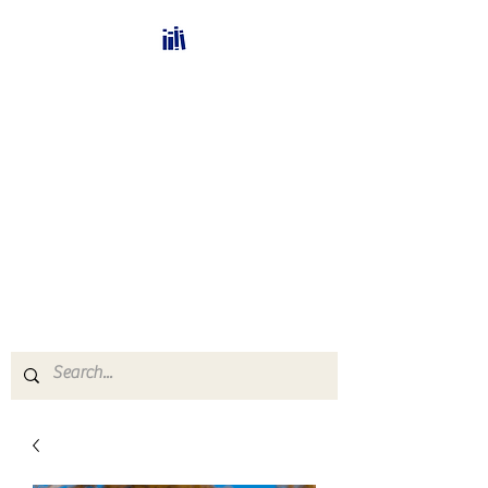
Bücherhalle-
Schweiz
mail(at)verlags-service.ch
Buchhandel und
Antiquariat