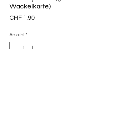
Wackelkarte)
Preis
CHF 1.90
Anzahl
*
In den Warenkorb
Artikel Nr.: ACA00598GB
Maße (B x H): 10,5 cm x 14,8 cm
Happy Birthday als 3D Postkarte im
DIN mit True-3D-Effekt