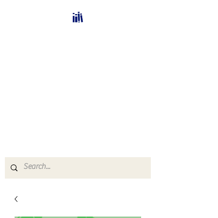
Bücherhalle-
Schweiz
mail(at)verlags-service.ch
Buchhandel und
Antiquariat