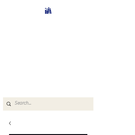
Bücherhalle-
Schweiz
mail(at)verlags-service.ch
Buchhandel und
Antiquariat