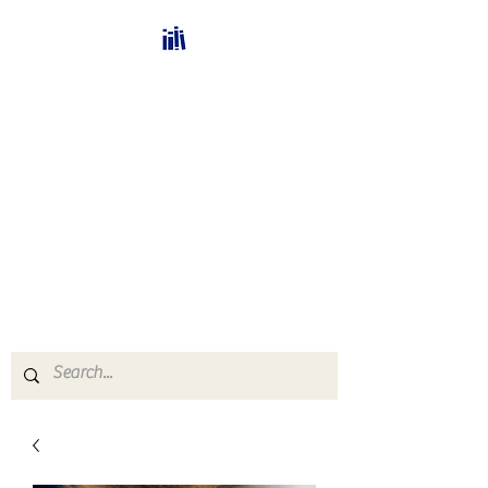
Bücherhalle-
Schweiz
mail(at)verlags-service.ch
Buchhandel und
Antiquariat