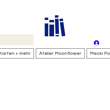
Buch
Schweiz
An
Anm
Karten + mehr
Atelier Moonflower
Mecki Po