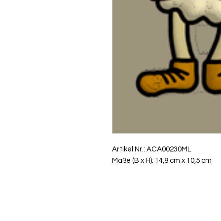
Artikel Nr.: ACA00230ML
Maße (B x H): 14,8 cm x 10,5 cm