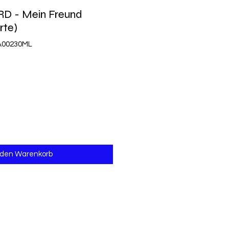
RD - Mein Freund
rte)
A00230ML
 den Warenkorb