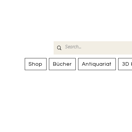
Bücherhalle-
mail(at)verlags-service.ch
Shop
Bücher
Antiquariat
3D 