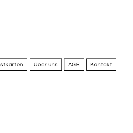
handel und
tiquariat
elden
stkarten
Über uns
AGB
Kontakt