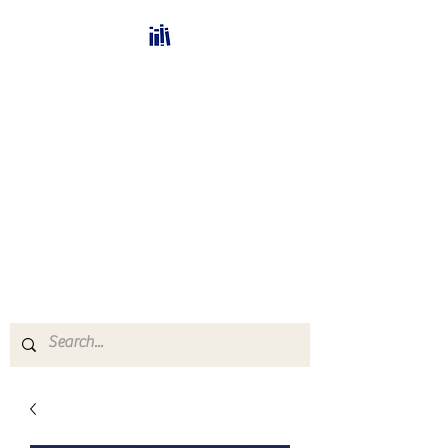
Bücherhalle-
Schweiz
mail(at)verlags-service.ch
Buchhandel und
Antiquariat