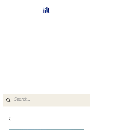
Bücherhalle-
Schweiz
mail(at)verlags-service.ch
Buchhandel und
Antiquariat