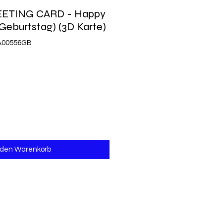
REETING CARD - Happy
 Geburtstag) (3D Karte)
CA00556GB
 den Warenkorb