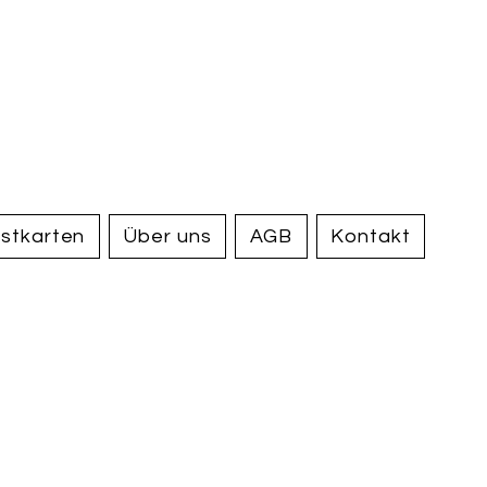
handel und
tiquariat
elden
stkarten
Über uns
AGB
Kontakt