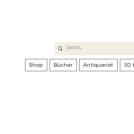
Bücherhalle-
mail(at)verlags-service.ch
Shop
Bücher
Antiquariat
3D 