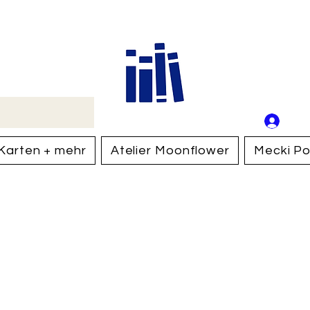
Buch
Schweiz
An
Anm
Karten + mehr
Atelier Moonflower
Mecki Po